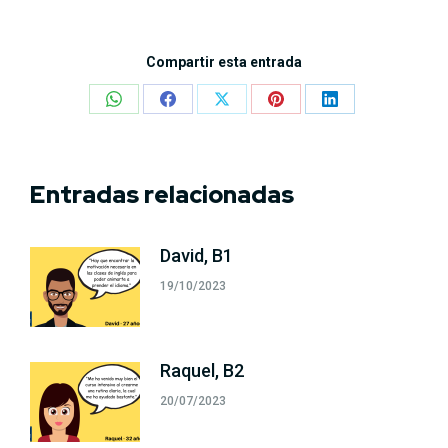
Compartir esta entrada
Share
Share
Share
Share
Share
on
on
on
on
on
WhatsApp
Facebook
X
Pinterest
LinkedIn
Entradas relacionadas
David, B1
19/10/2023
Raquel, B2
20/07/2023