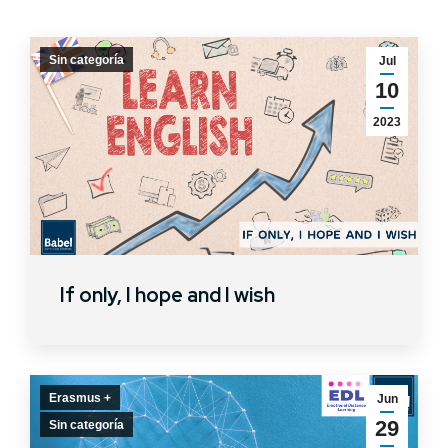
Sin categoría
Jul
10
2023
If only, I hope and I wish
Erasmus +
Jun
29
Sin categoría