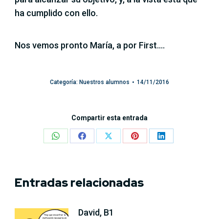
ha cumplido con ello.
Nos vemos pronto María, a por First….
Categoría:
Nuestros alumnos
14/11/2016
Compartir esta entrada
Share
Share
Share
Share
Share
on
on
on
on
on
WhatsApp
Facebook
X
Pinterest
LinkedIn
Entradas relacionadas
David, B1