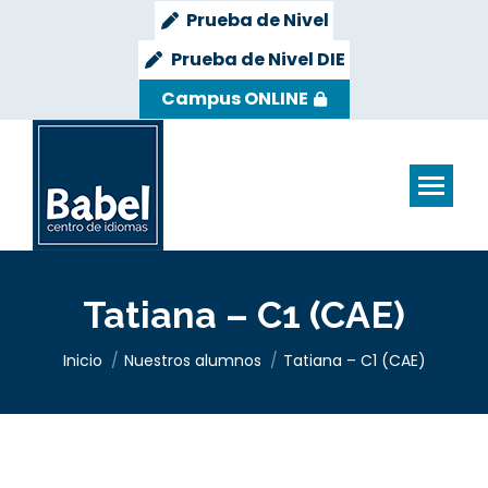
Prueba de Nivel
Prueba de Nivel DIE
Campus ONLINE
Tatiana – C1 (CAE)
Estás aquí:
Inicio
Nuestros alumnos
Tatiana – C1 (CAE)