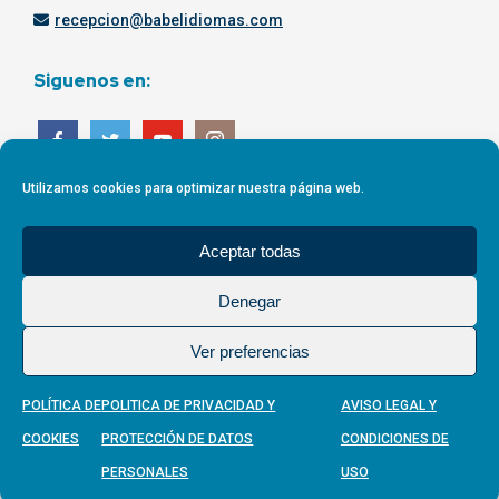
recepcion@babelidiomas.com
Siguenos en:
Utilizamos cookies para optimizar nuestra página web.
Aceptar todas
Denegar
Ver preferencias
POLÍTICA DE
POLITICA DE PRIVACIDAD Y
AVISO LEGAL Y
COOKIES
PROTECCIÓN DE DATOS
CONDICIONES DE
Aviso Legal
-
Política de Privacidad
-
Política de
PERSONALES
USO
Cookies
-
Términos y Condiciones
-
Política de