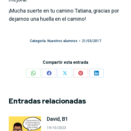
¡Mucha suerte en tu camino Tatiana, gracias por
dejarnos una huella en el camino!
Categoría:
Nuestros alumnos
21/03/2017
Compartir esta entrada
Share
Share
Share
Share
Share
on
on
on
on
on
WhatsApp
Facebook
X
Pinterest
LinkedIn
Entradas relacionadas
David, B1
19/10/2023