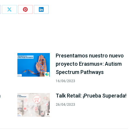
are
Share
Share
Share
on
on
on
cebook
X
Pinterest
LinkedIn
Presentamos nuestro nuevo
proyecto Erasmus+: Autism
Spectrum Pathways
16/06/2023
n
Talk Retail: ¡Prueba Superada!
26/04/2023