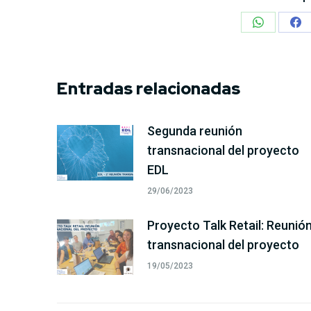
Share
Sh
on
on
WhatsApp
Fa
Entradas relacionadas
Segunda reunión
transnacional del proyecto
EDL
29/06/2023
Proyecto Talk Retail: Reunió
transnacional del proyecto
19/05/2023