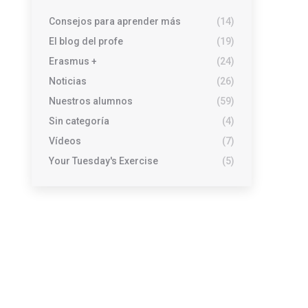
Consejos para aprender más
(14)
El blog del profe
(19)
Erasmus +
(24)
Noticias
(26)
Nuestros alumnos
(59)
Sin categoría
(4)
Vídeos
(7)
Your Tuesday's Exercise
(5)