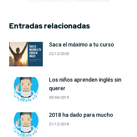
Share
Share
Share
Share
Share
on
on
on
on
on
WhatsApp
Facebook
X
Pinterest
LinkedIn
Entradas relacionadas
Saca el máximo a tu curso
22/12/2020
Los niños aprenden inglés sin
querer
30/04/2019
2018 ha dado para mucho
21/12/2018